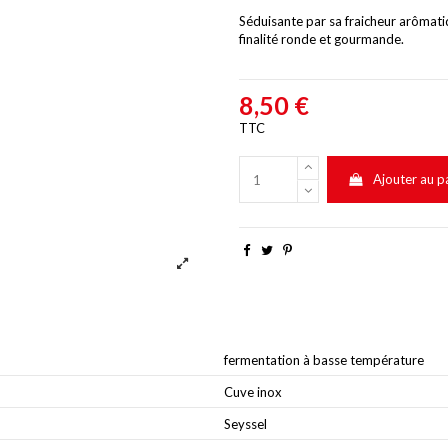
Séduisante par sa fraicheur arômatiq
finalité ronde et gourmande.
8,50 €
TTC
Ajouter au p
fermentation à basse température
Cuve inox
Seyssel