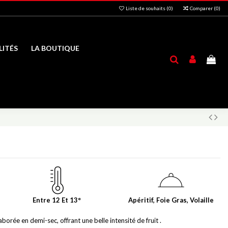
Liste de souhaits (
0
)
Comparer (
0
)
ITÉS
LA BOUTIQUE
Entre 12 Et 13°
Apéritif, Foie Gras, Volaille
borée en demi-sec, offrant une belle intensité de fruit .