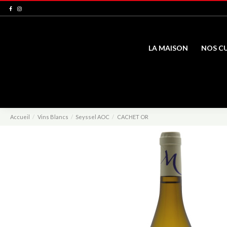
LA MAISON
NOS C
Accueil
Vins Blancs
Seyssel AOC
CACHET OR